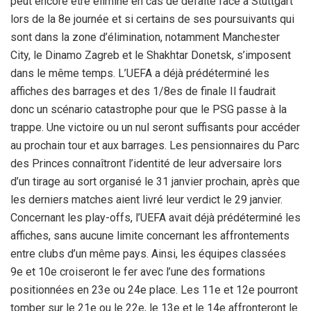
peut encore être éliminé en cas de défaite face à Stuttgart
lors de la 8e journée et si certains de ses poursuivants qui
sont dans la zone d’élimination, notamment Manchester
City, le Dinamo Zagreb et le Shakhtar Donetsk, s’imposent
dans le même temps. L’UEFA a déjà prédéterminé les
affiches des barrages et des 1/8es de finale Il faudrait
donc un scénario catastrophe pour que le PSG passe à la
trappe. Une victoire ou un nul seront suffisants pour accéder
au prochain tour et aux barrages. Les pensionnaires du Parc
des Princes connaîtront l’identité de leur adversaire lors
d’un tirage au sort organisé le 31 janvier prochain, après que
les derniers matches aient livré leur verdict le 29 janvier.
Concernant les play-offs, l’UEFA avait déjà prédéterminé les
affiches, sans aucune limite concernant les affrontements
entre clubs d’un même pays. Ainsi, les équipes classées
9e et 10e croiseront le fer avec l’une des formations
positionnées en 23e ou 24e place. Les 11e et 12e pourront
tomber sur le 21e ou le 22e, le 13e et le 14e affronteront le