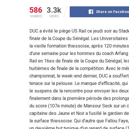
586
3.3k
Share on Faceboo
SHARES
VIEWS
DUC a évité le piège US Rail ce jeudi soir au S
finale de la Coupe du Sénégal. Les Universitaire
la vieille formation thiessoise, après 120 minute
d’une semaine pour les hommes du coach Arfang M
Rail en 16es de finale de la Coupe du Sénégal, les 
huitièmes de finale de la compétition. Avec le mê
championnat, le week-end dernier, DUC a souffert 
tenace sur la pelouse. Le manque d’efficacité, qui
le suspens de la rencontre pour envoyer les deux
finalement dans la première période des prolongat
du score (107e minute) de Mansour Seck sur un co
capitaine des Jaune et Noir a fusillé le gardien d
la surface thiessoise. Qui d’autre que Fallou Faye,
un deuxième but typique d’un renard de surface (