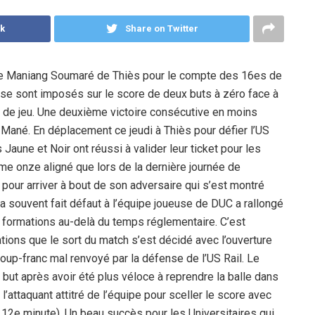
k
Share on Twitter
tade Maniang Soumaré de Thiès pour le compte des 16es de
s se sont imposés sur le score de deux buts à zéro face à
s de jeu. Une deuxième victoire consécutive en moins
ané. En déplacement ce jeudi à Thiès pour défier l’US
Jaune et Noir ont réussi à valider leur ticket pour les
me onze aligné que lors de la dernière journée de
pour arriver à bout de son adversaire qui s’est montré
 a souvent fait défaut à l’équipe joueuse de DUC a rallongé
 formations au-delà du temps réglementaire. C’est
ions que le sort du match s’est décidé avec l’ouverture
up-franc mal renvoyé par la défense de l’US Rail. Le
e but après avoir été plus véloce à reprendre la balle dans
 l’attaquant attitré de l’équipe pour sceller le score avec
112e minute). Un beau succès pour les Universitaires qui