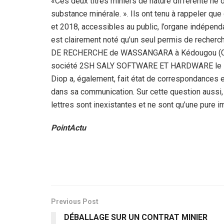
«Ces deux titres miniers de nature différente ne d
substance minérale. ». Ils ont tenu à rappeler qu
et 2018, accessibles au public, l’organe indépenda
est clairement noté qu’un seul permis de recherc
DE RECHERCHE de WASSANGARA à Kédougou (Code
société 2SH SALY SOFTWARE ET HARDWARE le 19/
Diop a, également, fait état de correspondances 
dans sa communication. Sur cette question aussi,
lettres sont inexistantes et ne sont qu’une pure i
PointActu
Previous Post
DÉBALLAGE SUR UN CONTRAT MINIER