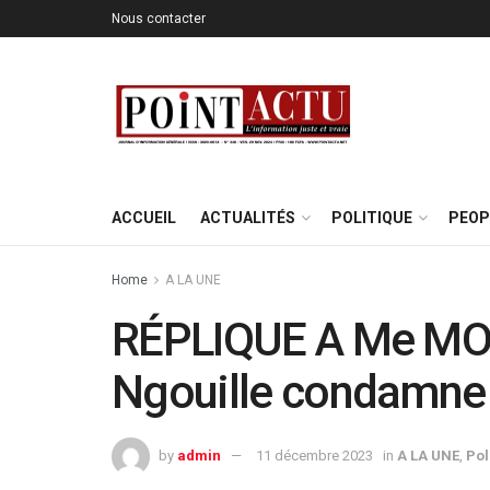
Nous contacter
ACCUEIL
ACTUALITÉS
POLITIQUE
PEOP
Home
A LA UNE
RÉPLIQUE A Me MOU
Ngouille condamne
by
admin
11 décembre 2023
in
A LA UNE
,
Pol