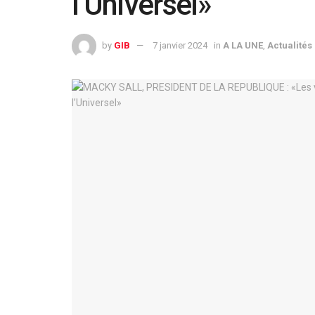
l’Universel»
by
GIB
7 janvier 2024
in
A LA UNE
,
Actualités