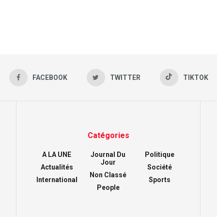
FACEBOOK
TWITTER
TIKTOK
Catégories
A LA UNE
Journal Du
Politique
Jour
Actualités
Société
Non Classé
International
Sports
People