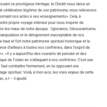
aissant ce prestigieux héritage, le Cheikh nous lance un
 de célébration légitime de son patrimoine, nous relèverons
nformant nos actes à ses enseignements». Cela, à
notre propre voyage intérieur pour nous inspirer de
e les maux de notre époque : l’gnorance, l’obscurantisme,
 manipulation et le dénigrement inacceptable de nos
aut et fort notre patrimoine spirituel historique et le
nce d’ailleurs à toutes nos confréries, dans l’esprit de
». «Il y a aujourd’hui des courants de pensée et des
que de l’islam en s’attaquant à nos confréries. C’est une
’il faut combattre fermement, en lui opposant une
ge spirituel. Voilà, à mon avis, les vrais enjeux de cette
a t – il ajouté.