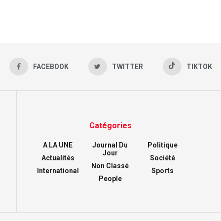
FACEBOOK
TWITTER
TIKTOK
Catégories
A LA UNE
Journal Du
Politique
Jour
Actualités
Société
Non Classé
International
Sports
People