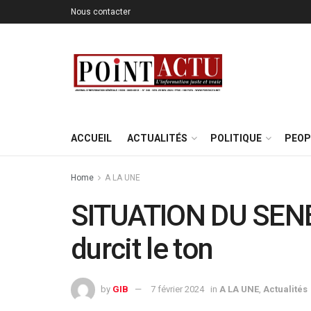
Nous contacter
ACCUEIL
ACTUALITÉS
POLITIQUE
PEOP
Home
A LA UNE
SITUATION DU SENE
durcit le ton
by
GIB
7 février 2024
in
A LA UNE
,
Actualités