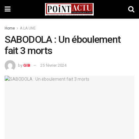
Home
A LA UNE
SABODOLA : Un éboulement
fait 3 morts
by
GIB
25 février 2024