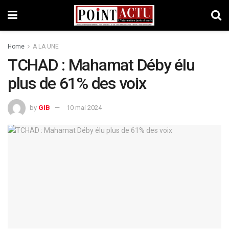
Home
A LA UNE
TCHAD : Mahamat Déby élu
plus de 61% des voix
by
GIB
10 mai 2024