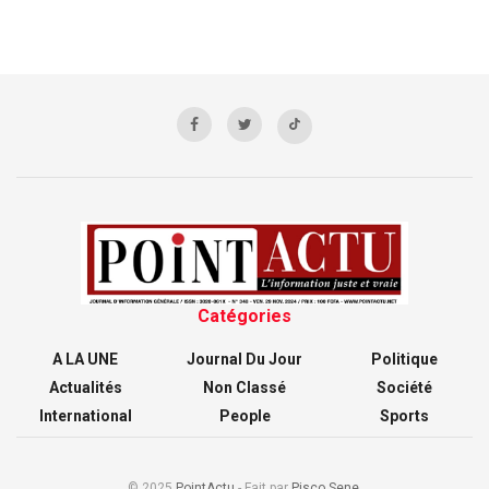
Catégories
A LA UNE
Journal Du Jour
Politique
Actualités
Non Classé
Société
International
People
Sports
© 2025
PointActu
- Fait par
Pisco Sene
.