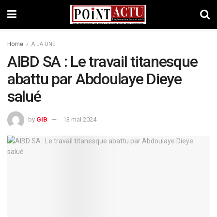
Home
A LA UNE
AIBD SA : Le travail titanesque
abattu par Abdoulaye Dieye
salué
by
GIB
13 mai 2024