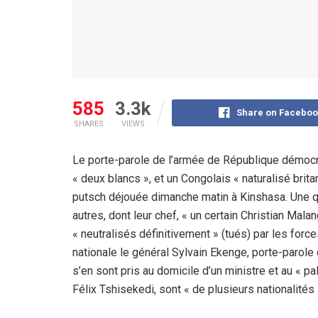
585
3.3k
Share on Faceboo
SHARES
VIEWS
Le porte-parole de l’armée de République démocr
« deux blancs », et un Congolais « naturalisé brita
putsch déjouée dimanche matin à Kinshasa. Une qu
autres, dont leur chef, « un certain Christian Mala
« neutralisés définitivement » (tués) par les force
nationale le général Sylvain Ekenge, porte-parol
s’en sont pris au domicile d’un ministre et au « pa
Félix Tshisekedi, sont « de plusieurs nationalités 