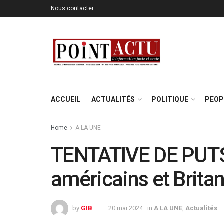
Nous contacter
ACCUEIL
ACTUALITÉS
POLITIQUE
PEOP
Home
A LA UNE
TENTATIVE DE PUTS
américains et Brita
by
GIB
20 mai 2024
in
A LA UNE
,
Actualités