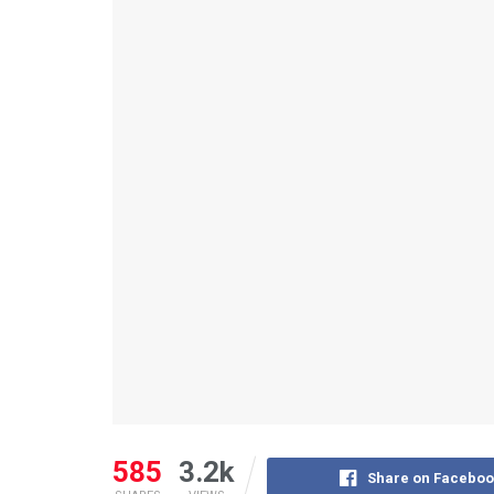
585
3.2k
Share on Faceboo