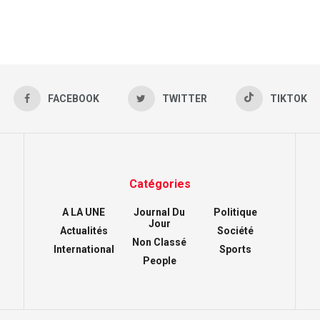
FACEBOOK
TWITTER
TIKTOK
Catégories
A LA UNE
Journal Du
Politique
Jour
Actualités
Société
Non Classé
International
Sports
People