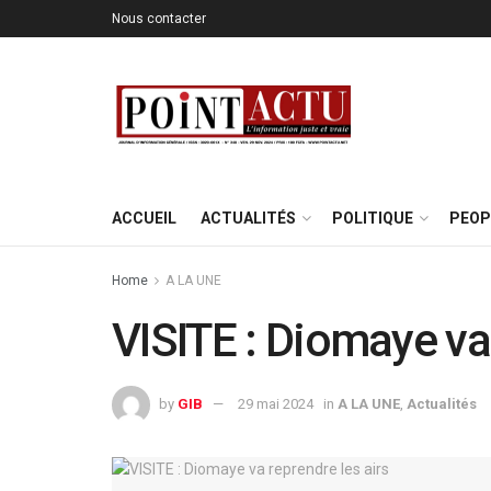
Nous contacter
ACCUEIL
ACTUALITÉS
POLITIQUE
PEOP
Home
A LA UNE
VISITE : Diomaye va 
by
GIB
29 mai 2024
in
A LA UNE
,
Actualités