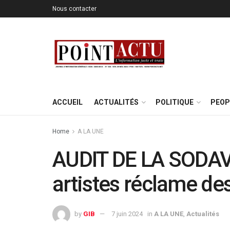
Nous contacter
ACCUEIL
ACTUALITÉS
POLITIQUE
PEOP
Home
A LA UNE
AUDIT DE LA SODAV 
artistes réclame d
by
GIB
7 juin 2024
in
A LA UNE
,
Actualités