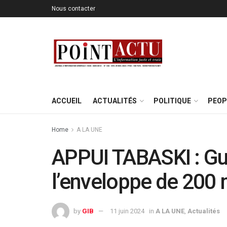
Nous contacter
ACCUEIL
ACTUALITÉS
POLITIQUE
PEOP
Home
A LA UNE
APPUI TABASKI : Gu
l’enveloppe de 200 
by
GIB
11 juin 2024
in
A LA UNE
,
Actualités