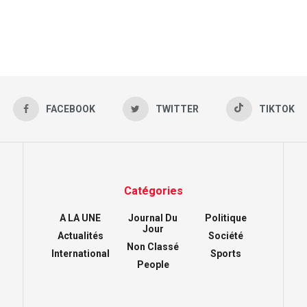
FACEBOOK
TWITTER
TIKTOK
Catégories
A LA UNE
Journal Du
Politique
Jour
Actualités
Société
Non Classé
International
Sports
People