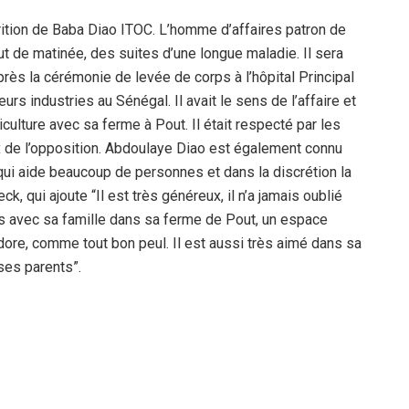
rition de Baba Diao ITOC. L’homme d’affaires patron de
ut de matinée, des suites d’une longue maladie. Il sera
près la cérémonie de levée de corps à l’hôpital Principal
urs industries au Sénégal. Il avait le sens de l’affaire et
iculture avec sa ferme à Pout. Il était respecté par les
de l’opposition. Abdoulaye Diao est également connu
ui aide beaucoup de personnes et dans la discrétion la
k, qui ajoute “Il est très généreux, il n’a jamais oublié
ps avec sa famille dans sa ferme de Pout, un espace
 adore, comme tout bon peul. Il est aussi très aimé dans sa
 ses parents”.