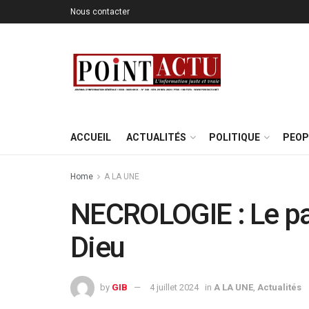
Nous contacter
ACCUEIL
ACTUALITÉS
POLITIQUE
PEOP
Home
A LA UNE
NECROLOGIE : Le pat
Dieu
by
GIB
4 juillet 2024
in
A LA UNE
,
Actualités