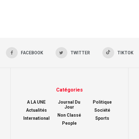
FACEBOOK
TWITTER
TIKTOK
Catégories
A LA UNE
Journal Du
Politique
Jour
Actualités
Société
Non Classé
International
Sports
People