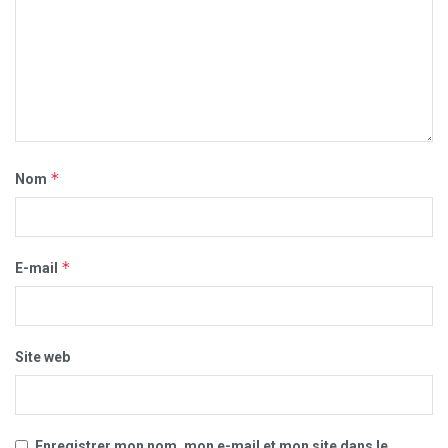
*
Nom
*
E-mail
Site web
Enregistrer mon nom, mon e-mail et mon site dans le