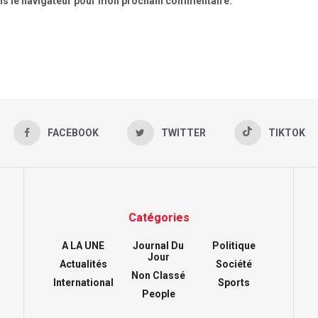
ns le navigateur pour mon prochain commentaire.
FACEBOOK
TWITTER
TIKTOK
Catégories
A LA UNE
Journal Du
Politique
Jour
Actualités
Société
Non Classé
International
Sports
People