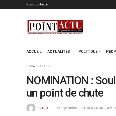
Nous contacter
ACCUEIL
ACTUALITÉS
POLITIQUE
PEOP
Home
A LA UNE
NOMINATION : Soul
un point de chute
by
GIB
19 septembre 2024
in
A LA UNE
,
Actua