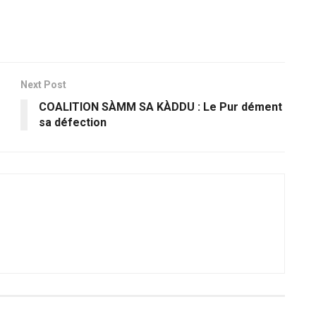
Next Post
COALITION SÀMM SA KÀDDU : Le Pur dément
sa défection