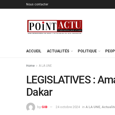
Nous contacter
ACCUEIL
ACTUALITÉS
POLITIQUE
PEOP
Home
A LA UNE
LEGISLATIVES : Amad
Dakar
by
GIB
24 octobre 2024
in
A LA UNE
,
Actualit