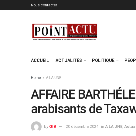
Nous contacter
ACCUEIL
ACTUALITÉS
POLITIQUE
PEOP
Home
A LA UNE
AFFAIRE BARTHÉLEM
arabisants de Taxaw
by
GIB
20 décembre 2024
in
A LA UNE
,
Actual