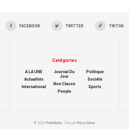
FACEBOOK
TWITTER
TIKTOK
Catégories
A LA UNE
Journal Du
Politique
Jour
Actualités
Société
Non Classé
International
Sports
People
© 2025
PointActu
- Fait par
Pisco Sene
.