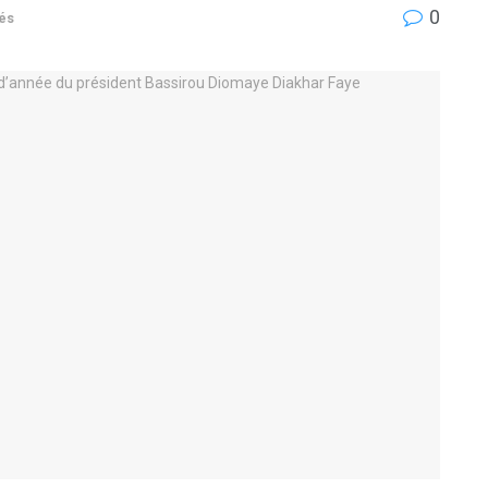
0
tés