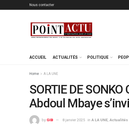
Nous contacter
ACCUEIL
ACTUALITÉS
POLITIQUE
PEOP
Home
A LA UNE
SORTIE DE SONKO
Abdoul Mbaye s’invi
by
GIB
8 janvier 2025
in
A LA UNE
,
Actualités