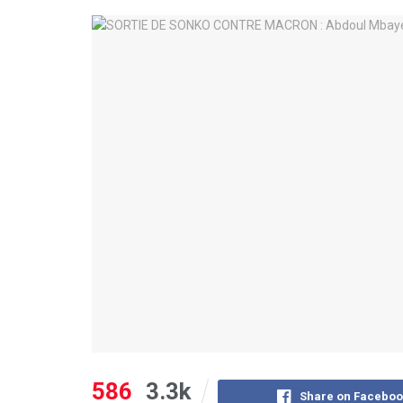
586
3.3k
Share on Faceboo