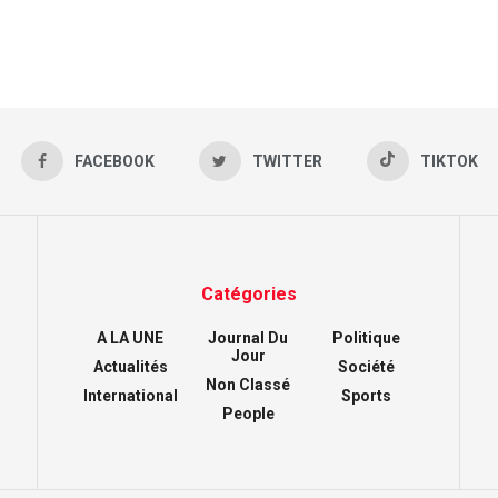
FACEBOOK
TWITTER
TIKTOK
Catégories
A LA UNE
Journal Du
Politique
Jour
Actualités
Société
Non Classé
International
Sports
People