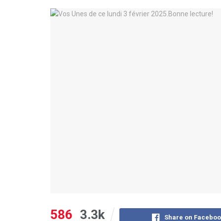
586
3.3k
Share on Faceboo