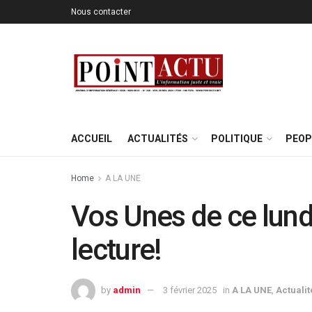
Nous contacter
ACCUEIL
ACTUALITÉS
POLITIQUE
PEOP
Home
A LA UNE
Vos Unes de ce lund
lecture!
by
admin
3 février 2025
in
A LA UNE
,
Actualit