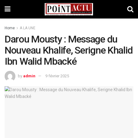
Home
A LA UNE
Darou Mousty : Message du
Nouveau Khalife, Serigne Khalid
Ibn Walid Mbacké
by
admin
9 février 2025