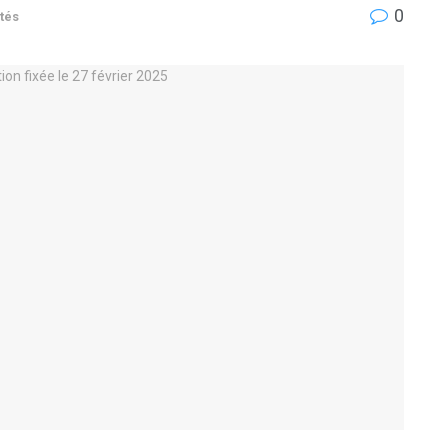
0
tés