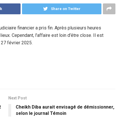
k
Share on Twitter
diciaire financier a pris fin. Après plusieurs heures
ieux. Cependant, l’affaire est loin d’être close. Il est
27 février 2025.
Next Post
R
Cheikh Diba aurait envisagé de démissionner,
selon le journal Témoin