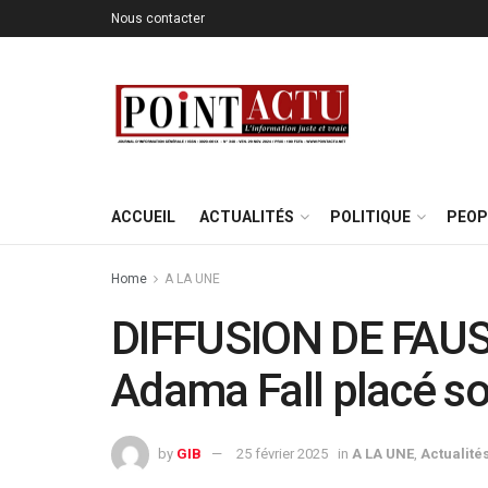
Nous contacter
ACCUEIL
ACTUALITÉS
POLITIQUE
PEOP
Home
A LA UNE
DIFFUSION DE FAU
Adama Fall placé s
by
GIB
25 février 2025
in
A LA UNE
,
Actualité