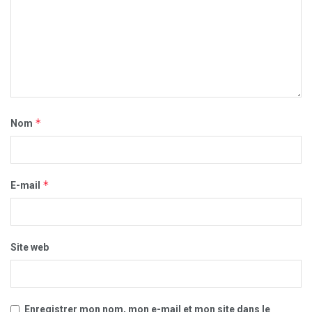
*
Nom
*
E-mail
Site web
Enregistrer mon nom, mon e-mail et mon site dans le