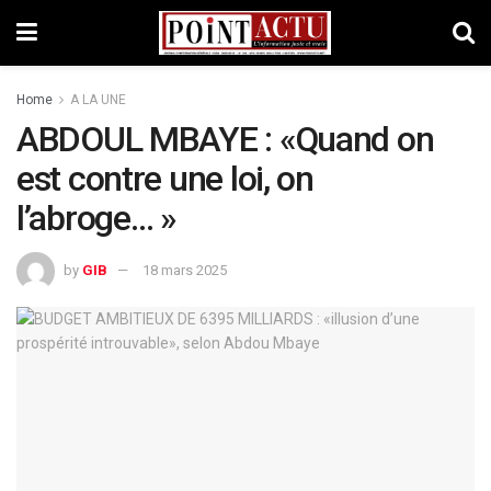
Home
A LA UNE
ABDOUL MBAYE : «Quand on
est contre une loi, on
l’abroge… »
by
GIB
18 mars 2025