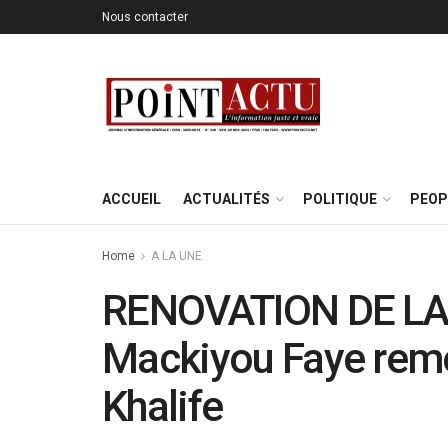
Nous contacter
ACCUEIL
ACTUALITÉS
POLITIQUE
PEOP
Home
A LA UNE
RENOVATION DE L
Mackiyou Faye remet
Khalife