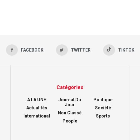
FACEBOOK
TWITTER
TIKTOK
Catégories
A LA UNE
Journal Du
Politique
Jour
Actualités
Société
Non Classé
International
Sports
People