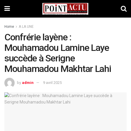
Home
A LA UNE
Confrérie layène :
Mouhamadou Lamine Laye
succède à Serigne
Mouhamadou Makhtar Lahi
by
admin
9 avril 2025