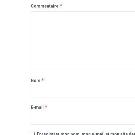
*
Commentaire
*
Nom
*
E-mail
Enregistrer mon nom, mon e-mail et mon site da