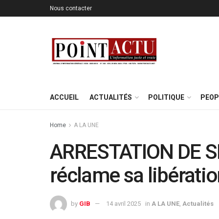
Nous contacter
ACCUEIL
ACTUALITÉS
POLITIQUE
PEOP
Home
A LA UNE
ARRESTATION DE SI
réclame sa libérati
by
GIB
14 avril 2025
in
A LA UNE
,
Actualités