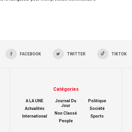
FACEBOOK
TWITTER
TIKTOK
Catégories
A LA UNE
Journal Du
Politique
Jour
Actualités
Société
Non Classé
International
Sports
People