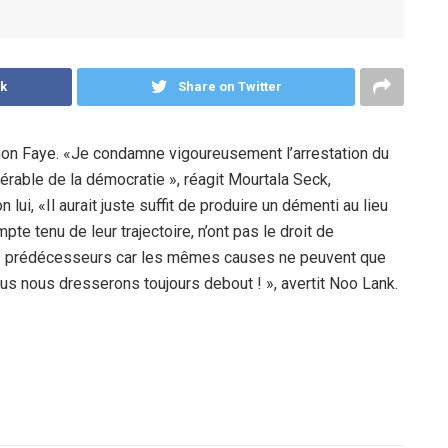
k
Share on Twitter
imon Faye. «Je condamne vigoureusement l’arrestation du
lérable de la démocratie », réagit Mourtala Seck,
lui, «Il aurait juste suffit de produire un démenti au lieu
pte tenu de leur trajectoire, n’ont pas le droit de
s prédécesseurs car les mêmes causes ne peuvent que
ous nous dresserons toujours debout ! », avertit Noo Lank.