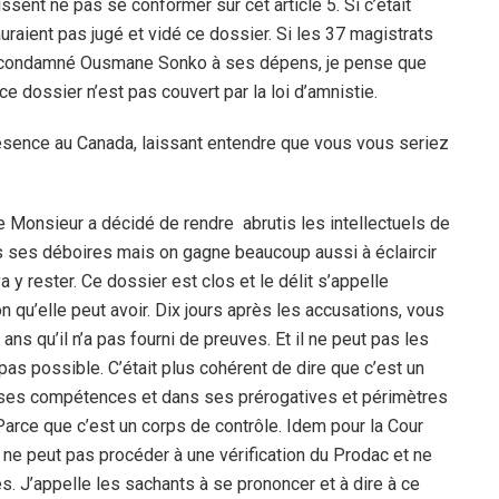
sent ne pas se conformer sur cet article 5. Si c’était
auraient pas jugé et vidé ce dossier. Si les 37 magistrats
nt condamné Ousmane Sonko à ses dépens, je pense que
e dossier n’est pas couvert par la loi d’amnistie.
ence au Canada, laissant entendre que vous vous seriez
Ce Monsieur a décidé de rendre
abrutis les intellectuels de
ns ses déboires mais on gagne beaucoup aussi à éclaircir
 va y rester. Ce dossier est clos et le délit s’appelle
on qu’elle peut avoir. Dix jours après les accusations, vous
 ans qu’il n’a pas fourni de preuves. Et il ne peut pas les
 pas possible. C’était plus cohérent de dire que c’est un
a ses compétences et dans ses prérogatives et périmètres
. Parce que c’est un corps de contrôle. Idem pour la Cour
e peut pas procéder à une vérification du Prodac et ne
s. J’appelle les sachants à se prononcer et à dire à ce