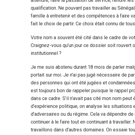
attendre, faire la passation de service, rendre l
qualification. Ne pouvant pas travailler au Sénéga
famille à entretenir et des compétences à faire va
fait le choix de partir. Ce choix était connu de tous
Votre nom a souvent été cité dans le cadre de v
Craignez-vous qu’un jour ce dossier soit rouvert
institutionnel ?
Je me suis abstenu durant 18 mois de parler malg
portait sur moi. Je n’ai pas jugé nécessaire de pa
des personnes qui ont été jugées et condamnées d
est toujours bon de rappeler puisque le rappel pr
dans ce cadre. S’il n’avait pas cité mon nom peut 
d’expérience politique, on analyse les situation
d’adversaires ou du régime. Cela va dépendre de 
continuer à le faire tout en continuant à travaille
travaillons dans d’autres domaines. On essaie toujo