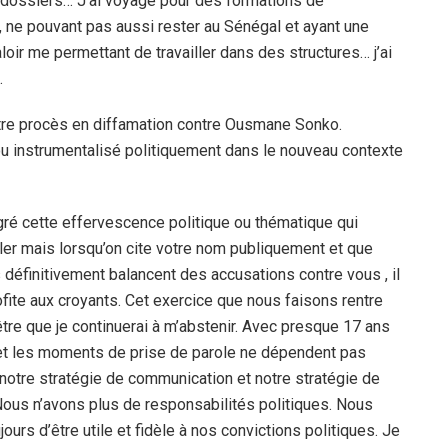
es dossiers… J’ai voyagé pour des formations de
l, ne pouvant pas aussi rester au Sénégal et ayant une
loir me permettant de travailler dans des structures… j’ai
.
otre procès en diffamation contre Ousmane Sonko.
 ou instrumentalisé politiquement dans le nouveau contexte
ré cette effervescence politique ou thématique qui
rler mais lorsqu’on cite votre nom publiquement et que
éfinitivement balancent des accusations contre vous , il
ofite aux croyants. Cet exercice que nous faisons rentre
être que je continuerai à m’abstenir. Avec presque 17 ans
s et les moments de prise de parole ne dépendent pas
notre stratégie de communication et notre stratégie de
r. Nous n’avons plus de responsabilités politiques. Nous
urs d’être utile et fidèle à nos convictions politiques. Je