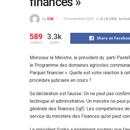
finances »
by
GIB
10 novembre 2025
in
A LA UNE
,
Actual
589
3.3k
Share on Faceboo
SHARES
VIEWS
Monsieur le Ministre, le président du
parti Paste
le Programme des domaines agricoles communautai
Parquet financier ». Quelle est votre réaction à c
procédure judiciaire en cours ?
Sa déclaration est fausse. On ne peut pas confirm
technique et administrative. Un ministre ne peut p
générale des finances (Igf). Les compétences de l’
service du ministère des Finances qu’on peut com
Le président Sonko a également soutenu que l’anc