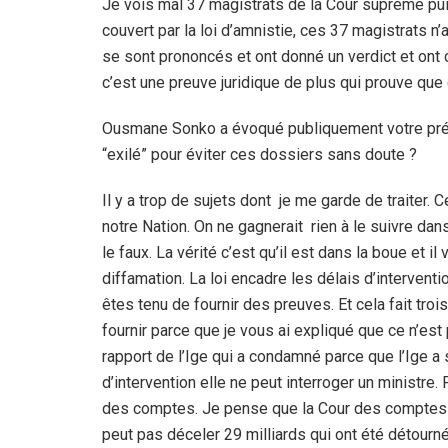
Je vois mal 37 magistrats de la Cour suprême puis
couvert par la loi d’amnistie, ces 37 magistrats n’
se sont prononcés et ont donné un verdict et o
c’est une preuve juridique de plus qui prouve que c
Ousmane Sonko a évoqué publiquement votre prés
“exilé” pour éviter ces dossiers sans doute ?
Il y a trop de sujets dont
je me garde de traiter. 
notre Nation. On ne gagnerait
rien à le suivre da
le faux. La vérité c’est qu’il est dans la boue et il
diffamation. La loi encadre les délais d’interventi
êtes tenu de fournir des preuves. Et cela fait trois
fournir parce que je vous ai expliqué que ce n’est
rapport de l’Ige qui a condamné parce que l’Ige 
d’intervention elle ne peut interroger un ministre
des comptes. Je pense que la Cour des comptes n
peut pas déceler 29 milliards qui ont été détourné