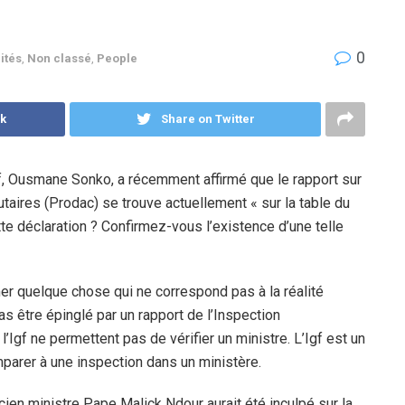
0
ités
,
Non classé
,
People
k
Share on Twitter
f, Ousmane Sonko, a récemment affirmé que le rapport sur
res (Prodac) se trouve actuellement « sur la table du
ette déclaration ? Confirmez-vous l’existence d’une telle
er quelque chose qui ne correspond pas à la réalité
as être épinglé par un rapport de l’Inspection
Igf ne permettent pas de vérifier un ministre. L’Igf est un
parer à une inspection dans un ministère.
ien ministre Pape Malick Ndour aurait été inculpé sur la