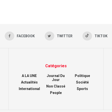
FACEBOOK
TWITTER
TIKTOK
Catégories
A LA UNE
Journal Du
Politique
Jour
Actualités
Société
Non Classé
International
Sports
People