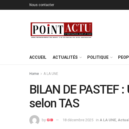
Nous contacter
ACCUEIL
ACTUALITÉS
POLITIQUE
PEOP
Home
A LA UNE
BILAN DE PASTEF : 
selon TAS
by
GIB
18 décembre 2025
in
A LA UNE
,
Actual