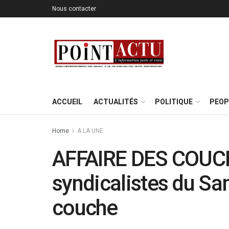
Nous contacter
ACCUEIL
ACTUALITÉS
POLITIQUE
PEOP
Home
A LA UNE
AFFAIRE DES COUC
syndicalistes du Sa
couche