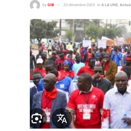
by
GIB
20 décembre 2025
in
A LA UNE
,
Actual