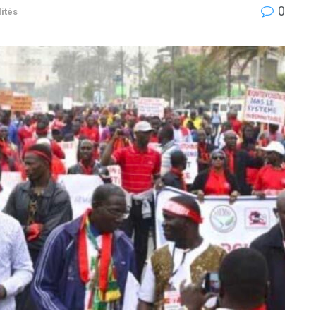
0
ités