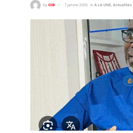
by
GIB
7 janvier 2026
in
A LA UNE
,
Actualités