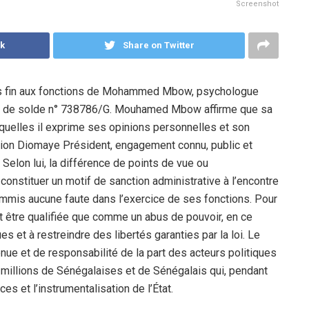
Screenshot
k
Share on Twitter
s fin aux fonctions de Mohammed Mbow, psychologue
ule de solde n° 738786/G. Mouhamed Mbow affirme que sa
esquelles il exprime ses opinions personnelles et son
tion Diomaye Président, engagement connu, public et
Selon lui, la différence de points de vue ou
 constituer un motif de sanction administrative à l’encontre
a commis aucune faute dans l’exercice de ses fonctions. Pour
eut être qualifiée que comme un abus de pouvoir, en ce
es et à restreindre des libertés garanties par la loi. Le
nue et de responsabilité de la part des acteurs politiques
es millions de Sénégalaises et de Sénégalais qui, pendant
es et l’instrumentalisation de l’État.