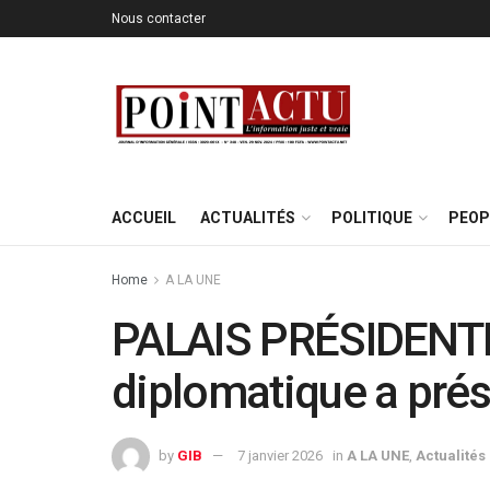
Nous contacter
ACCUEIL
ACTUALITÉS
POLITIQUE
PEOP
Home
A LA UNE
PALAIS PRÉSIDENTIE
diplomatique a pré
by
GIB
7 janvier 2026
in
A LA UNE
,
Actualités