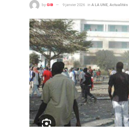
by
GIB
9 janvier 2026
in
A LA UNE
,
Actualités