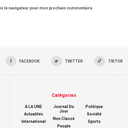
ns le navigateur pour mon prochain commentaire.
FACEBOOK
TWITTER
TIKTOK
Catégories
A LA UNE
Journal Du
Politique
Jour
Actualités
Société
Non Classé
International
Sports
People