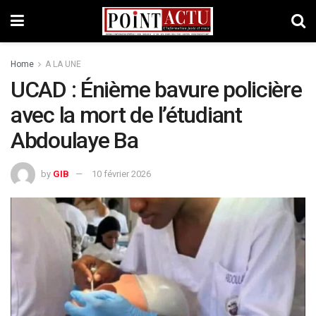
Home
A LA UNE
UCAD : Énième bavure policière
avec la mort de l’étudiant
Abdoulaye Ba
by
GIB
10 février 2026