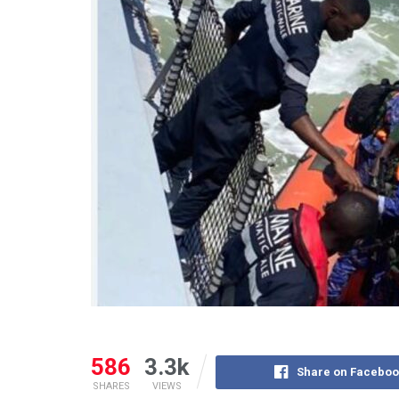
586
3.3k
Share on Faceboo
SHARES
VIEWS