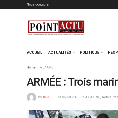
Nous contacter
ACCUEIL
ACTUALITÉS
POLITIQUE
PEOP
Home
A LA UNE
ARMÉE : Trois marin
by
GIB
13 février 2026
in
A LA UNE
,
Actualité