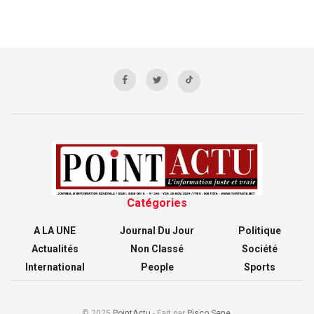
Catégories
A LA UNE
Journal Du Jour
Politique
Actualités
Non Classé
Société
International
People
Sports
© 2025
PointActu
- Fait par
Pisco Sene
.