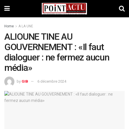
Home
A LA UNE
ALIOUNE TINE AU
GOUVERNEMENT : «Il faut
dialoguer : ne fermez aucun
média»
by
GIB
6 décembre 2024