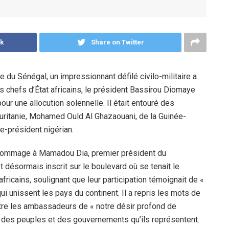
k
Share on Twitter
 du Sénégal, un impressionnant défilé civilo-militaire a
s chefs d’État africains, le président Bassirou Diomaye
ur une allocution solennelle. Il était entouré des
uritanie, Mohamed Ould Al Ghazaouani, de la Guinée-
e-président nigérian.
 hommage à Mamadou Dia, premier président du
 désormais inscrit sur le boulevard où se tenait le
fricains, soulignant que leur participation témoignait de «
qui unissent les pays du continent. Il a repris les mots de
tre les ambassadeurs de « notre désir profond de
s des peuples et des gouvernements qu’ils représentent.