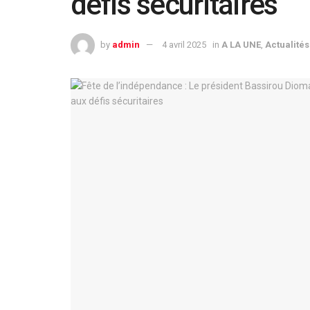
défis sécuritaires
by
admin
4 avril 2025
in
A LA UNE
,
Actualités