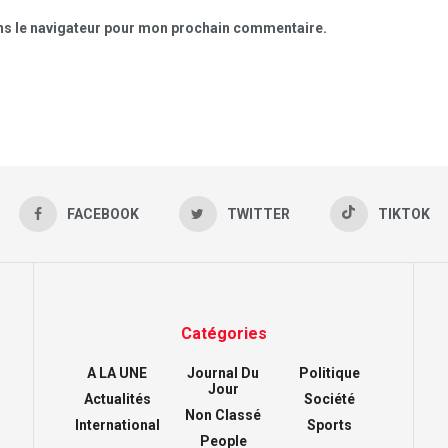
ns le navigateur pour mon prochain commentaire.
FACEBOOK
TWITTER
TIKTOK
Catégories
A LA UNE
Journal Du
Politique
Jour
Actualités
Société
Non Classé
International
Sports
People