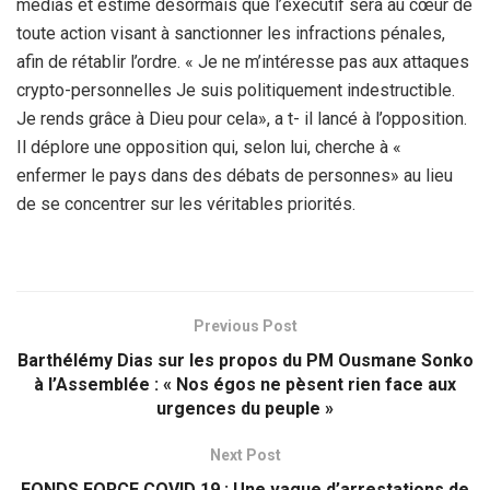
médias et estime désormais que l’exécutif sera au cœur de
toute action visant à sanctionner les infractions pénales,
afin de rétablir l’ordre. « Je ne m’intéresse pas aux attaques
crypto-personnelles Je suis politiquement indestructible.
Je rends grâce à Dieu pour cela», a t- il lancé à l’opposition.
Il déplore une opposition qui, selon lui, cherche à «
enfermer le pays dans des débats de personnes» au lieu
de se concentrer sur les véritables priorités.
Previous Post
Barthélémy Dias sur les propos du PM Ousmane Sonko
à l’Assemblée : « Nos égos ne pèsent rien face aux
urgences du peuple »
Next Post
FONDS FORCE COVID 19 : Une vague d’arrestations de